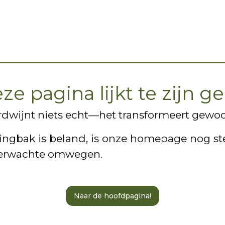
e pagina lijkt te zijn ge
erdwijnt niets echt—het transformeert gewoo
clingbak is beland, is onze homepage nog ste
verwachte omwegen.
Naar de hoofdpagina!